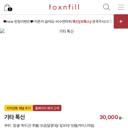
카카오
0
♥new 런칭이벤트♥
아픈거 싫어요-비수면마취
톡신(보톡스)
윤곽주사/조각주사/핑크
/
/
/
카카오톡 채널 추가
홈페이지 예약 고객
기타 톡신
30,000
원~
부위 : 침샘/ 측두근/ 콧볼/ 모공(앞광대)/ 입꼬리/ 잇몸(거미스마일)