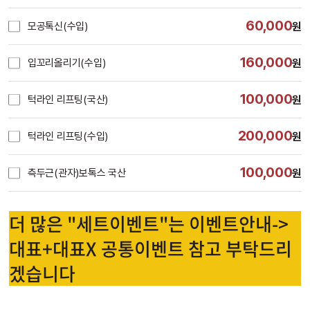
60,000
모공톡신(수입)
원
160,000
입꼬리올리기(수입)
원
100,000
턱라인 리프팅(국산)
원
200,000
턱라인 리프팅(수입)
원
100,000
측두근(관자)보톡스 국산
원
시술내용
더 많은 "세트이벤트"는 이벤트안내->
대표+대표X 공통이벤트 참고 부탁드리
겠습니다