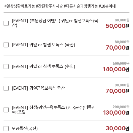
#일상생활바로가능 #간편한주사시술 #다른시술과병행가능 #10분이내
80,000
원
[EVENT] (부원장님 이벤트) 귀밑or 침샘보톡스(국
50,000
산)
원
80,000
원
[EVENT] 귀밑 or 침샘 보톡스 (국산)
70,000
원
160,000
원
[EVENT] 귀밑 or 침샘 보톡스 (수입)
140,000
원
90,000
원
[EVENT] 귀옆근육보톡스 국산
70,000
원
200,000
원
[EVENT] 침샘/귀옆근육보톡스 (영국균주)더톡신
130,000
vat포함
원
30,000
모공톡신(국산)
원