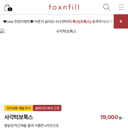
카카오
0
♥new 런칭이벤트♥
아픈거 싫어요-비수면마취
톡신(보톡스)
윤곽주사/조각주사/핑크
/
/
/
카카오톡 채널 추가
홈페이지 예약 고객
사각턱보톡스
19,000
원~
발달된 턱근육을 줄여 갸름한 v라인으로