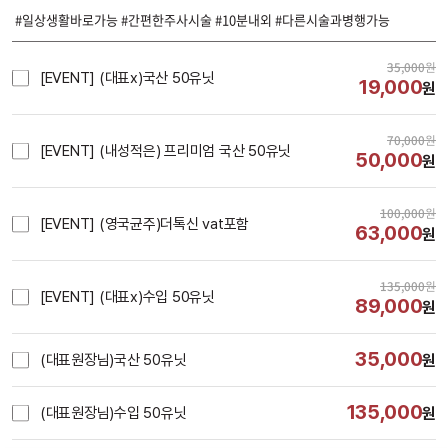
#일상생활바로가능 #간편한주사시술 #10분내외 #다른시술과병행가능
35,000
원
[EVENT] (대표x)국산 50유닛
19,000
원
70,000
원
[EVENT] (내성적은) 프리미엄 국산 50유닛
50,000
원
100,000
원
[EVENT] (영국균주)더톡신 vat포함
63,000
원
135,000
원
[EVENT] (대표x)수입 50유닛
89,000
원
35,000
(대표원장님)국산 50유닛
원
135,000
(대표원장님)수입 50유닛
원