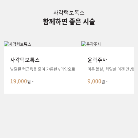
사각턱보톡스
함께하면 좋은 시술
사각턱보톡스
윤곽주사
발달된 턱근육을 줄여 갸름한 v라인으로
미운 볼살, 턱밑살 이젠 안녕!
19,000
9,000
원 ~
원 ~