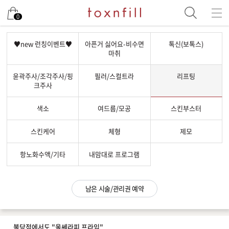
남은 시술/관리권 예약
0
남은 시술/관리권 종류 선택
♥new 런칭이벤트♥
아픈거 싫어요-비수면
톡신(보톡스)
마취
리프팅
윤곽주사/조각주사/핑
필러/스컬트라
리프팅
색소
크주사
제모
색소
여드름/모공
스킨부스터
여드름/모공
스킨부스터
스킨케어
체형
제모
스킨케어
항노화수액/기타
내맘대로 프로그램
체형
항노화수액
남은 시술/관리권 예약
기타
불당점에서도 "울쎄라피 프라임"