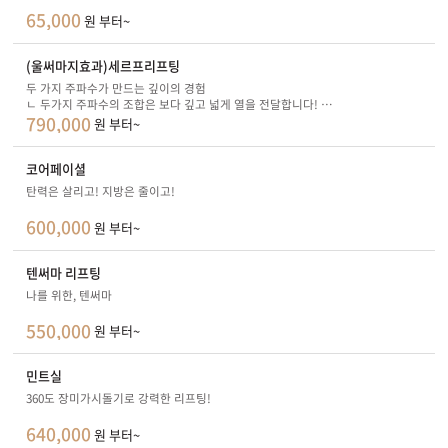
65,000
원 부터~
(울써마지효과)세르프리프팅
두 가지 주파수가 만드는 깊이의 경험
ㄴ 두가지 주파수의 조합은 보다 깊고 넓게 열을 전달합니다!
790,000
비침습으로 부담은 적게 피부속 깊게 전해지는 열감을 경험해보세요!
원 부터~
코어페이셜
탄력은 살리고! 지방은 줄이고!
600,000
원 부터~
텐써마 리프팅
나를 위한, 텐써마
550,000
원 부터~
민트실
360도 장미가시돌기로 강력한 리프팅!
640,000
원 부터~