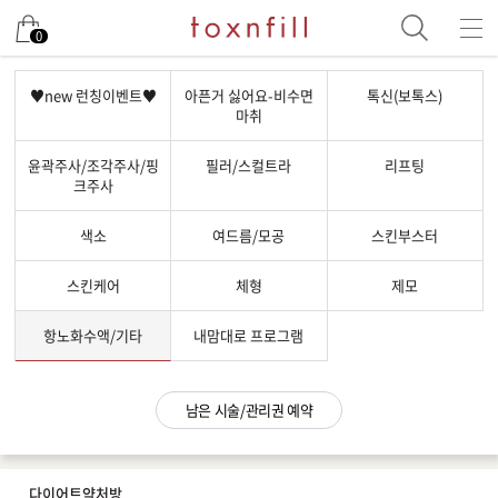
남은 시술/관리권 예약
0
남은 시술/관리권 종류 선택
♥new 런칭이벤트♥
아픈거 싫어요-비수면
톡신(보톡스)
마취
리프팅
윤곽주사/조각주사/핑
필러/스컬트라
리프팅
색소
크주사
제모
색소
여드름/모공
스킨부스터
여드름/모공
스킨부스터
스킨케어
체형
제모
스킨케어
항노화수액/기타
내맘대로 프로그램
체형
항노화수액
남은 시술/관리권 예약
기타
다이어트약처방