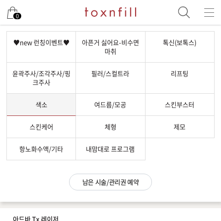
남은 시술/관리권 예약
0
남은 시술/관리권 종류 선택
♥new 런칭이벤트♥
아픈거 싫어요-비수면
톡신(보톡스)
마취
리프팅
윤곽주사/조각주사/핑
필러/스컬트라
리프팅
색소
크주사
제모
색소
여드름/모공
스킨부스터
여드름/모공
스킨부스터
스킨케어
체형
제모
스킨케어
항노화수액/기타
내맘대로 프로그램
체형
항노화수액
남은 시술/관리권 예약
기타
아드바 Tx 레이저