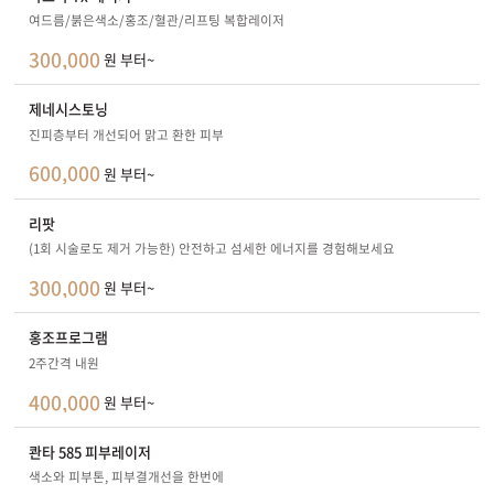
여드름/붉은색소/홍조/혈관/리프팅 복합레이저
300,000
원 부터~
제네시스토닝
진피층부터 개선되어 맑고 환한 피부
600,000
원 부터~
리팟
(1회 시술로도 제거 가능한) 안전하고 섬세한 에너지를 경험해보세요
300,000
원 부터~
홍조프로그램
2주간격 내원
400,000
원 부터~
콴타 585 피부레이저
색소와 피부톤, 피부결개선을 한번에