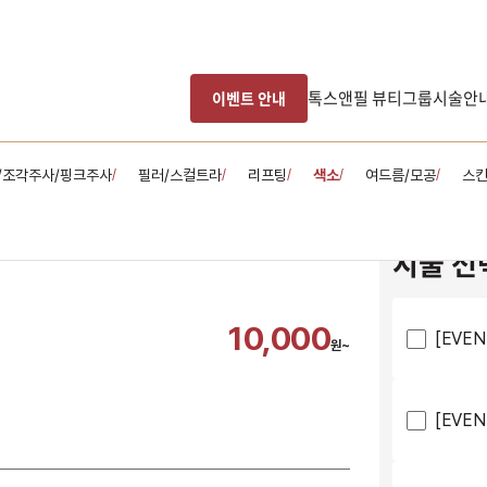
톡스앤필 뷰티그룹
시술안
이벤트 안내
/조각주사/핑크주사
필러/스컬트라
리프팅
색소
여드름/모공
스
/
/
/
/
/
시술 선
10,000
[EVE
원~
[EVE