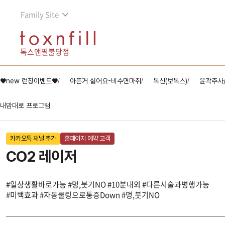
Family Site
톡스앤필불당점
♥new 런칭이벤트♥
아픈거 싫어요-비수면마취
톡신(보톡스)
윤곽주사
/
/
/
내맘대로 프로그램
카카오톡 채널 추가
홈페이지 예약 고객
CO2 레이저
#일상생활바로가능 #멍,붓기NO #10분내외 #다른시술과병행가능
#미백효과 #자동쿨링으로통증Down #멍,붓기NO