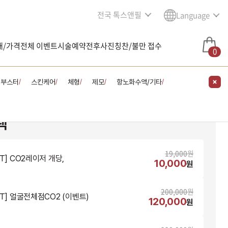
전국 톡스앤필
Language
내/가격
전체 이벤트
시술예약
전후사진
칭찬/불만 접수
0
킨부스터
스킨케어
체형
제모
항노화수액/기타
/
/
/
/
/
택
19,000
원
NT] CO2레이저 개당,
10,000
원
200,000
원
NT] 얼굴전체점CO2 (이벤트)
120,000
원