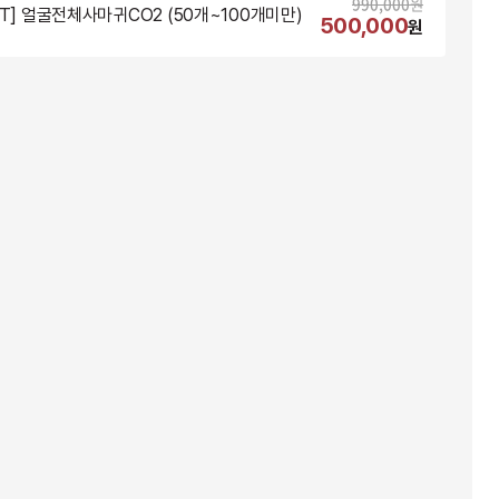
990,000
원
NT] 얼굴전체사마귀CO2 (50개~100개미만)
500,000
원