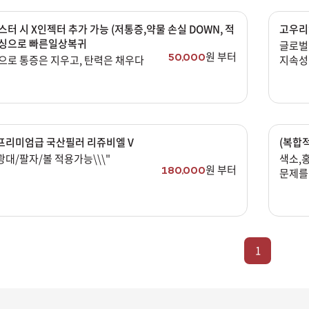
터 시 X인젝터 추가 가능 (저통증,약물 손실 DOWN, 적
고우리
싱으로 빠른일상복귀
글로벌
원 부터
50,000
으로 통증은 지우고, 탄력은 채우다
지속성
장바구니 담기
예약하기
)프리미엄급 국산필러 리쥬비엘 V
(복합
앞광대/팔자/볼 적용가능\\\"
색소,홍
원 부터
180,000
문제를 
레이저
1