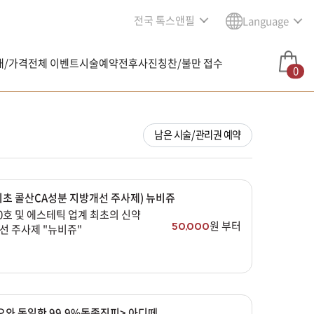
전국 톡스앤필
Language
내/가격
전체 이벤트
시술예약
전후사진
칭찬/불만 접수
0
남은 시술/관리권 예약
최초 콜산CA성분 지방개선 주사제) 뉴비쥬
0호 및 에스테틱 업계 최초의 신약
원 부터
50,000
선 주사제 "뉴비쥬"
오와 동일한 99.9%동종진피> 아디떼