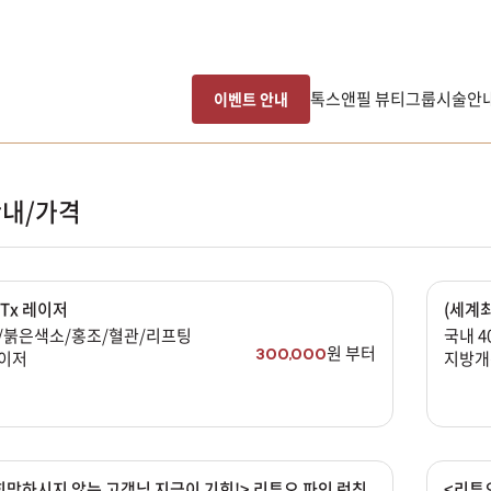
톡스앤필 뷰티그룹
시술안
이벤트 안내
내/가격
Tx 레이저
(세계
/붉은색소/홍조/혈관/리프팅
국내 4
원 부터
300,000
이저
지방개
망하시지 않는 고객님 지금이 기회!> 리투오 파인 런칭
<리투