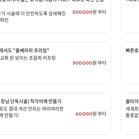
원 부터
남은 시술/관리권 예약
200,000
눈가 시술에 더 안전하도록 섬세해진
 파인
남은 시술/관리권 종류 선택
리프팅
에서도 "울쎄라피 프라임"
빠른효
색소
교화 된 보이는 초음파 리프팅
원 부터
제모
300,000
여드름/모공
스킨부스터
스킨케어
원장님 단독시술) 직각어깨 만들기
올타이
체형
로도 절대 개선 안되는 여리여리한
세계최
원 부터
60,000
깨 만들기!
통증없이
항노화수액
기타