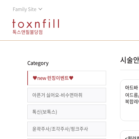
Family Site
톡스앤필불당점
시술안
Category
♥new 런칭이벤트♥
아드바 
아픈거 싫어요-비수면마취
여드름
복합레
톡신(보톡스)
윤곽주사/조각주사/핑크주사
<필러희