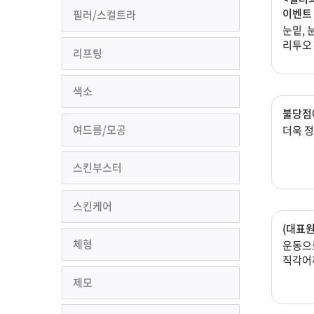
이벤트
필러/스컬트라
눈밑, 
리투오
리프팅
색소
불당점
여드름/모공
더욱 정
스킨부스터
스킨케어
(대표
체형
운동으
직각어
제모