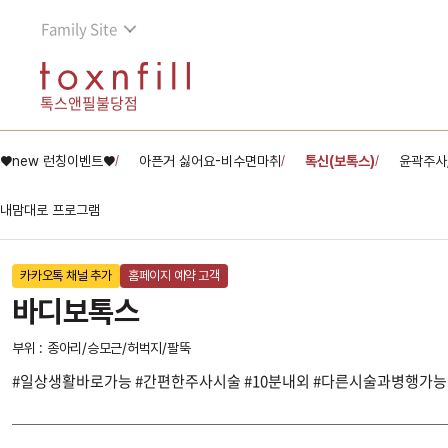
Family Site
톡스앤필불당점
♥new 런칭이벤트♥
아픈거 싫어요-비수면마취
톡신(보톡스)
윤곽주사
/
/
/
내맘대로 프로그램
카카오톡 채널 추가
홈페이지 예약 고객
바디보톡스
부위 : 종아리/승모근/허벅지/팔뚝
#일상생활바로가능 #간편한주사시술 #10분내외 #다른시술과병행가능