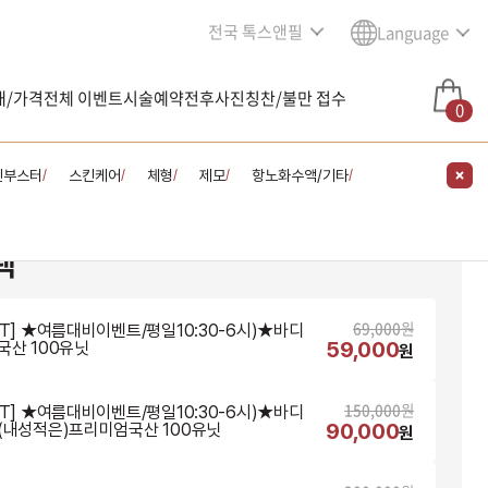
전국 톡스앤필
Language
내/가격
전체 이벤트
시술예약
전후사진
칭찬/불만 접수
0
킨부스터
스킨케어
체형
제모
항노화수액/기타
/
/
/
/
/
택
69,000
원
NT] ★여름대비이벤트/평일10:30-6시)★바디
59,000
국산 100유닛
원
150,000
원
NT] ★여름대비이벤트/평일10:30-6시)★바디
90,000
(내성적은)프리미엄국산 100유닛
원