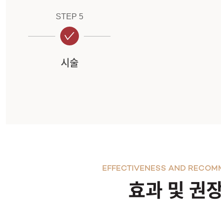
STEP 5
시술
EFFECTIVENESS AND RECOM
효과 및 권