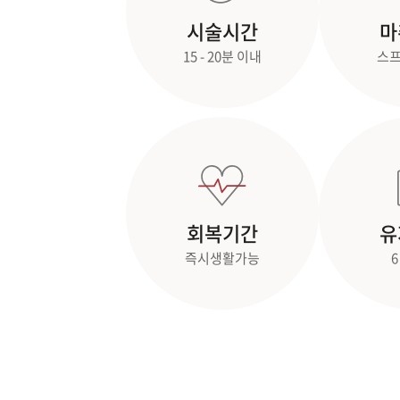
시술시간
마
15 - 20분 이내
스프
회복기간
유
즉시생활가능
6