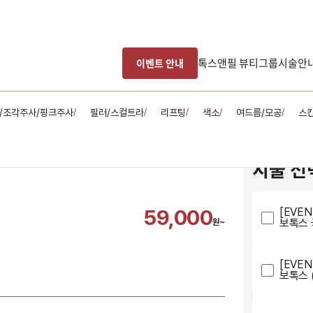
톡스앤필 뷰티그룹
시술안
이벤트 안내
/조각주사/핑크주사
필러/스컬트라
리프팅
색소
여드름/모공
스
/
/
/
/
/
시술 선
59,000
[EVE
보톡스 
원~
[EVE
보톡스 