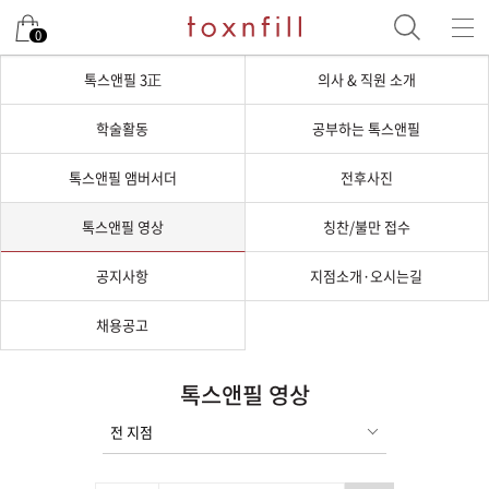
0
톡스앤필 3正
의사 & 직원 소개
학술활동
공부하는 톡스앤필
톡스앤필 앰버서더
전후사진
톡스앤필 영상
칭찬/불만 접수
공지사항
지점소개·오시는길
채용공고
톡스앤필 영상