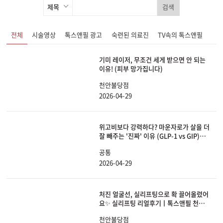
검색
전체
시술영상
톡스앤필 광고
숙련된 의료진
TV속의 톡스앤필
기미 레이저, 무조건 세게 받으면 안 되는
이유! (피부 망가집니다)
천안불당점
2026-04-29
위고비보다 강력하다? 마운자로가 살을 더
잘 빼주는 '진짜' 이유 (GLP-1 vs GIP)ㅣ
예뻐져라1분
공통
2026-04-29
처진 얼굴선, 실리프팅으로 확 끌어올렸어
요✨ 실리프팅 리얼후기ㅣ톡스앤필 천안
불당점
천안불당점