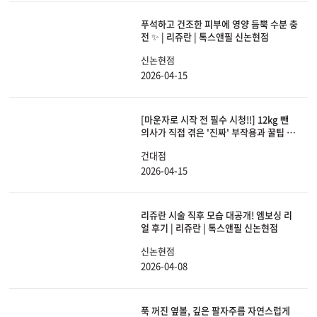
푸석하고 건조한 피부에 영양 듬뿍 수분 충
전 ✨ | 리쥬란 | 톡스앤필 신논현점
신논현점
2026-04-15
[마운자로 시작 전 필수 시청!!] 12kg 뺀
의사가 직접 겪은 '진짜' 부작용과 꿀팁 다
털어드립니다!
건대점
2026-04-15
리쥬란 시술 직후 모습 대공개! 엠보싱 리
얼 후기 | 리쥬란 | 톡스앤필 신논현점
신논현점
2026-04-08
푹 꺼진 옆볼, 깊은 팔자주름 자연스럽게