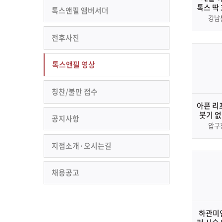
톡스 딱
톡스앤필 앰버서더
보톡스 
강남
추천하는
안 되는
전후사진
톡스앤필 영상
칭찬/불만 접수
아픈 리
붓기 없
공지사항
압구
지점소개·오시는길
채용공고
하관미인