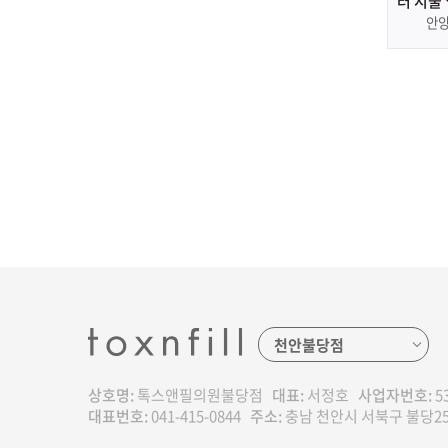
러 시술
산
안
상호명:
톡스앤필의원불당점
대표:
서정호
사업자번호:
53
대표번호:
041-415-0844
주소:
충남 천안시 서북구 불당25