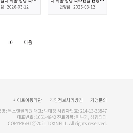
볼필러 시술 영상 톡스
러 시술 영상 톡스앤필 안양점
양점 안양 피부과, 필
산본 피부과, 필러
양점
2026-03-12
안양점
2026-03-12
러
10
다음
사이트이용약관
개인정보처리방침
가맹문의
명:
톡스앤필의원
대표:
박대정
사업자번호:
214-13-33847
대표번호:
1661-4842
진료과목:
피부과, 성형외과
COPYRIGHTⓒ2021 TOXNFILL. All rights reserved.