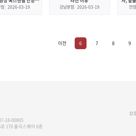
 영상 톡스앤필 안양점
라진 이유
자, 옆
본 피부과, 필러
앤필 안
양점
2026-03-19
강남본점
2026-03-19
안
이전
6
7
8
9
상호
7-18-00865
로 176 율곡스퀘어 6층