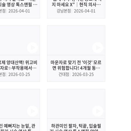
시술 영상 톡스앤필 강
지 마세요 X”│현직 의사가
강남 피부과, 보톡스
말하는 홈디바이스 똑똑하게
본점
2026-04-01
강남본점
2026-04-01
선택하는 방법
료제 양대산맥! 위고비
마운자로 맞기 전 '이것' 모르
마운자로✨부작용에서부
면 위험합니다! 4개월 동안
까지 전격 비교해 봤습
10kg 뺀 의사가 알려주는 효
본점
2026-03-25
건대점
2026-03-25
니다.
과, 부작용, 요요 안 오는 법 총
정리!
 예뻐지는 눈밑, 관
하관미인 팔자, 턱끝, 입술필