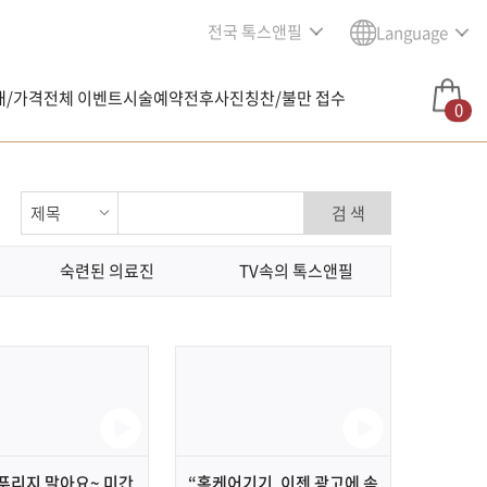
전국 톡스앤필
Language
내/가격
전체 이벤트
시술예약
전후사진
칭찬/불만 접수
0
검 색
숙련된 의료진
TV속의 톡스앤필
푸리지 말아요~ 미간
“홈케어기기, 이젠 광고에 속