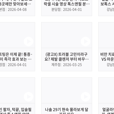
 3곳에만 맞아보세요”
락셀 시술 영상 톡스앤필 분당
보톡스 
효과, 보톡스 부작용,
점 분당 피부과, 피부관리
남본점 
본점
2026-04-08
분당점
2026-04-01
강남
 부위, 절대 맞으면
 곳까지 딱 알려드리겠
습니다.
프팅은 이제 끝! 통증·
(광고X) 트러블 고민이라구
비만 치
이 즉각 효과 보는 온
요? 제발 클렌저 부터 바꾸세
VS 
다의 비밀
요｜클렌징폼추천, 클렌징폼,
터 효과
정점
2026-04-01
제주점
2026-03-25
강남
세안법, 약산성, 약알칼리성
 팔자, 턱끝, 입술필
나솔 29기 현숙 몰라보게 달
얼굴라인