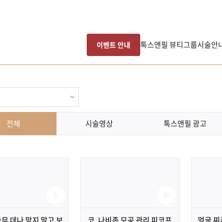
톡스앤필 뷰티그룹
시술안
이벤트 안내
전체
시술영상
톡스앤필 광고
아무 데나 맞지 말고 보
코, 나비존 모공 관리 피코프
얼굴 찌