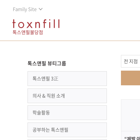
Family Site
톡스앤필불당점
톡스앤필 뷰티그룹
톡스앤필 3正
의사 & 직원 소개
학술활동
공부하는 톡스앤필
“제발 