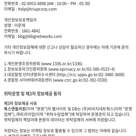
전화번호 : 02-6953-8898 (AM : 10:00 ~ PM : 05:30)
이메일 : help@triupcorp.com
개인정보보호책임자
성명 : 이문재
전화번호 : 1661-4842
이메일 : bbg@bbgnetworks.com
기타 개인정보침해에 대한 신고나 상담이 필요하신 경우에는 아래 기관에 문의
하시기 바랍니다.
1.개인분쟁조정위원회 (www.1336.or.kr/1336)
2.정보보호마크인증위원회 (www.eprivacy.or.kr/02-580-0533~4)
3.대검찰청 인터넷범죄수사센터 (http://icic.sppo.go.kr/02-3480-3600)
4.경찰청 사이버테러대응센터 (www.ctrc.go.kr/02-392-0330)
위탁운영 및 제3자 정보제공 동의
제3자 정보제공 사유
톡스앤필의원
(이하 "본원")의 웹사이트 및 DB는 (주)비비지네트웍스(이하 "운영
업체"), ㈜트라이업(이하 “위탁수임업체”)에 위임하여 운영관리 되고 있습니다.
위탁업체의 책임아래 본원의 데이타는 위탁업체의 서버에 저장됩니다.
저장되는 정보는 마케팅 정보로 활용될 수 있으며 그 범위는 아래와 같습니다.
1. 본원의 이벤트,공지사항 알림.