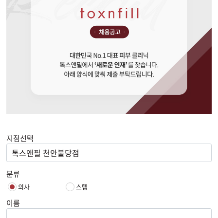
지점선택
톡스앤필 천안불당점
분류
의사
스텝
이름