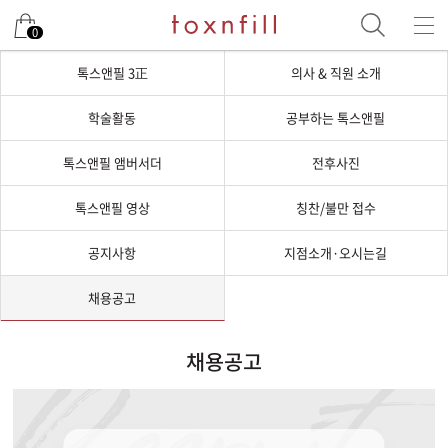
0
톡스앤필 3正
의사 & 직원 소개
학술활동
공부하는 톡스앤필
톡스앤필 앰버서더
전후사진
톡스앤필 영상
칭찬/불만 접수
공지사항
지점소개·오시는길
채용공고
채용공고