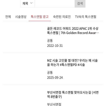
검색
전체
시술영상
톡스앤필 광고
숙련된 의료진
TV속의 톡스앤필
골든 레코드 어워드 2022 APAC 1위 수상
톡스앤필 | 7th Golden Record Award
2022 Accelerated Growth Award
공통
APAC 1st
2022-10-31
MZ 시술 고인물 썰 대전? 우리는 왜 시술
을 하는가 #톡스앤필PD #시술
공통
2025-09-24
부산서면점 톡스앤필 찾아오시는길 (서면
역 8번출구)
부산서면점