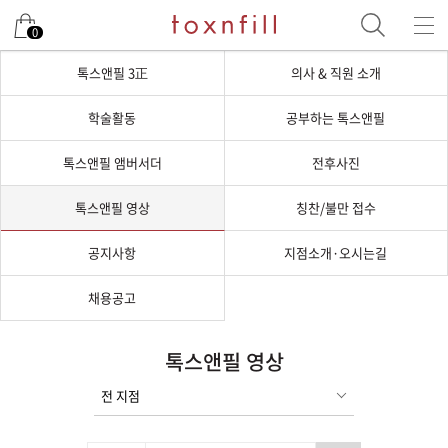
0
톡스앤필 3正
의사 & 직원 소개
학술활동
공부하는 톡스앤필
톡스앤필 앰버서더
전후사진
톡스앤필 영상
칭찬/불만 접수
공지사항
지점소개·오시는길
채용공고
톡스앤필 영상