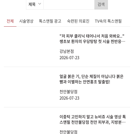
검색
전체
시술영상
톡스앤필 광고
숙련된 의료진
TV속의 톡스앤필
"저 피부 클리닉 태어나서 처음 와봐요.."
쌩초보 환자의 우당탕탕 첫 시술 찐반응ㅋ
ㅋㅋㅋ
강남본점
2026-07-23
얼굴 붉은 기, 단순 체질이 아닙니다 붉은
뺨과 이별하는 안면홍조 탈출법!
천안불당점
2026-07-23
이중턱 고민하지 말고 뉴비쥬 시술 영상 톡
스앤필 천안불당점 천안 피부과, 지방분해
주사
천안불당점