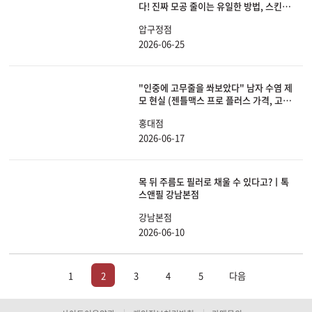
다! 진짜 모공 줄이는 유일한 방법, 스킨보
톡스 총정리
압구정점
2026-06-25
"인중에 고무줄을 쏴보았다" 남자 수염 제
모 현실 (젠틀맥스 프로 플러스 가격, 고통,
효과 싹 다 공개)
홍대점
2026-06-17
목 뒤 주름도 필러로 채울 수 있다고?ㅣ톡
스앤필 강남본점
강남본점
2026-06-10
1
2
3
4
5
다음