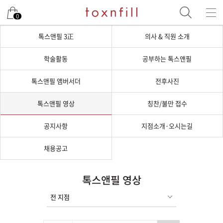
0
톡스앤필 3正
의사 & 직원 소개
학술활동
공부하는 톡스앤필
톡스앤필 앰버서더
전후사진
톡스앤필 영상
칭찬/불만 접수
공지사항
지점소개·오시는길
채용공고
톡스앤필 영상