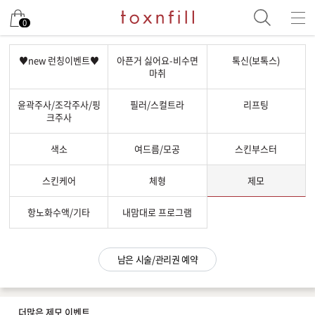
남은 시술/관리권 예약
0
남은 시술/관리권 종류 선택
♥new 런칭이벤트♥
아픈거 싫어요-비수면
톡신(보톡스)
마취
리프팅
윤곽주사/조각주사/핑
필러/스컬트라
리프팅
색소
크주사
제모
색소
여드름/모공
스킨부스터
여드름/모공
스킨부스터
스킨케어
체형
제모
스킨케어
항노화수액/기타
내맘대로 프로그램
체형
항노화수액
남은 시술/관리권 예약
기타
더많은 제모 이벤트