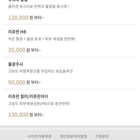
콜라겐 부스터로 탄력과 물광을 동시에 !
120,000
원 부터~
리쥬란 HB
적은 통증 + 물광 효과 + 피부 재생을 한번에!
35,000
원 부터~
물광주사
고농도 히알루론산을 주입하는 보습솔루션
90,000
원 부터~
리쥬란 힐러/리쥬란아이
고농도 피부재생성분(PN)으로 동안탄력!
130,000
원 부터~
사이트이용약관
개인정보처리방침
가맹문의