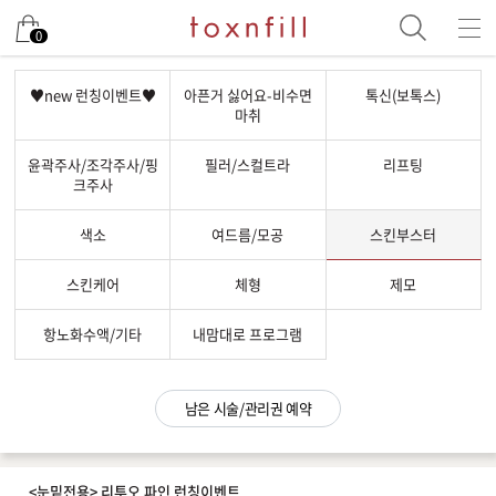
남은 시술/관리권 예약
0
남은 시술/관리권 종류 선택
♥new 런칭이벤트♥
아픈거 싫어요-비수면
톡신(보톡스)
마취
리프팅
윤곽주사/조각주사/핑
필러/스컬트라
리프팅
색소
크주사
제모
색소
여드름/모공
스킨부스터
여드름/모공
스킨부스터
스킨케어
체형
제모
스킨케어
항노화수액/기타
내맘대로 프로그램
체형
항노화수액
남은 시술/관리권 예약
기타
<눈밑전용> 리투오 파인 런칭이벤트