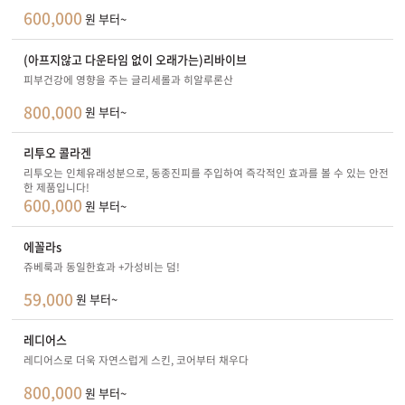
600,000
원 부터~
(아프지않고 다운타임 없이 오래가는)리바이브
피부건강에 영향을 주는 글리세롤과 히알루론산
800,000
원 부터~
리투오 콜라겐
리투오는 인체유래성분으로, 동종진피를 주입하여 즉각적인 효과를 볼 수 있는 안전
한 제품입니다!
600,000
원 부터~
에꼴라s
쥬베룩과 동일한효과 +가성비는 덤!
59,000
원 부터~
레디어스
레디어스로 더욱 자연스럽게 스킨, 코어부터 채우다
800,000
원 부터~