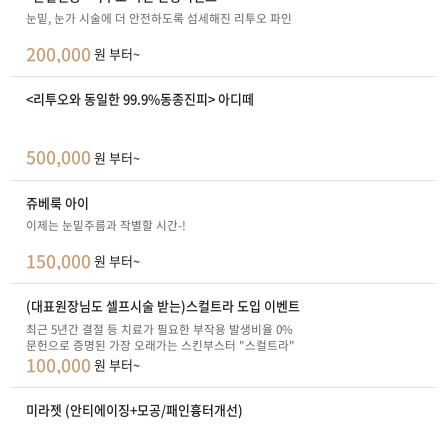
눈밑, 눈가 시술에 더 안전하도록 섬세해진 리투오 파인
200,000
원 부터~
<리투오와 동일한 99.9%동종진피> 아디떼
500,000
원 부터~
쥬베룩 아이
이제는 눈밑주름과 작별할 시간-!
150,000
원 부터~
(대표원장님도 셀프시술 받는)스컬트라 도입 이벤트
최근 5년간 결절 등 치료가 필요한 부작용 발생비율 0%
문헌으로 증명된 가장 오래가는 스킨부스터 "스컬트라"
100,000
원 부터~
미라젯 (안티에이징+모공/패인흉터개선)