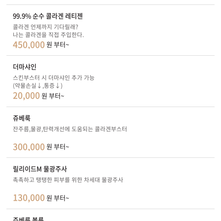
99.9% 순수 콜라겐 레티젠
콜라겐 언제까지 기다릴래?
나는 콜라겐을 직접 주입한다.
450,000
원 부터~
더마샤인
스킨부스터 시 더마샤인 추가 가능
(약물손실↓,통증↓)
20,000
원 부터~
쥬베룩
잔주름,물광,탄력개선에 도움되는 콜라겐부스터
300,000
원 부터~
릴리이드M 물광주사
촉촉하고 탱탱한 피부를 위한 차세대 물광주사
130,000
원 부터~
쥬베룩 볼륨