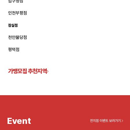
압구정점
관악서울대입구점
인천부평점
잠실점
광주상무점
천안불당점
광주첨단점
평택점
구리점
노원점
가맹모집 추천지역
명동점
목동점
미아사거리점
Event
전지점 이벤트 보러가기
부산서면점