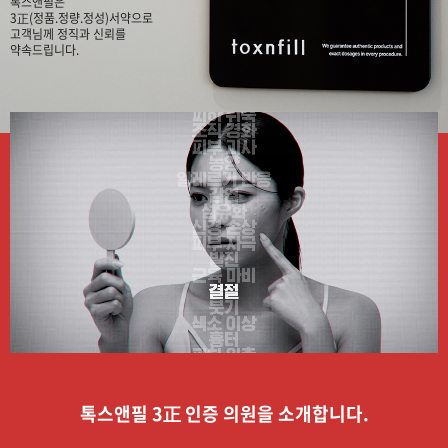
톡스앤필은
3正(정품.정량.정성)서약으로
고객님께 정직과 신뢰를
약속드립니다.
톡스앤필 3正 인증 의원을 소개합니다.