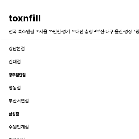
toxnfill
전국 톡스앤필
35
서울
15
인천·경기
10
대전·충청
4
부산·대구·울산·경상
1
강남본점
건대점
광주첨단점
명동점
강남본점
남자
부산서면점
강동천호점
여자
삼성점
강서점
수원인계점
건대점