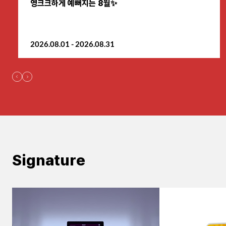
영크크하게 예뻐지는 8월✨
원주점
2026.08.01 - 2026.08.31
이천점
인천부평점
인천송도점
일산주엽점
잠실점
Signature
전주점
제주점
천안불당점