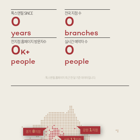
톡스앤필 SINCE
전국 지점 수
0
0
years
branches
전지점 홈페이지 방문자수
실시간 예약자 수
0
0
people
people
· 톡스앤필 홈페이지 최근 한 달 기준 데이터입니다.
1
강원
지점
8
경기
지점
13