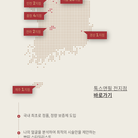
서울
지점
2
인천
지점
4
충청
지점
2
전라
지점
1
경상
지점
톡스앤필 전지점
1
제주
지점
바로가기
국내 최초로 정품, 정량 보증제 도입
나의 얼굴을 분석하여 최적의 시술만을 제안하는
쁘띠 스타일리스트