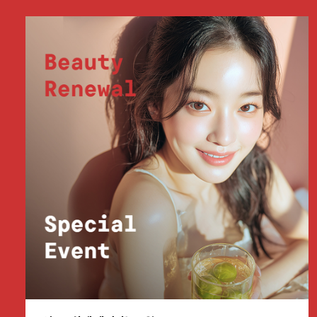
부천점
분당점
삼성점
세종점
송파점
수원인계점
신논현점
안양점
압구정점