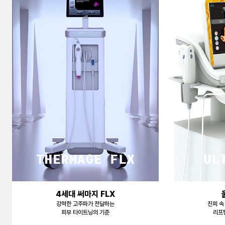
천안신부점
청주점
평택점
홍대점
4세대 써마지 FLX
강력한 고주파가 전달하는
진피 속
피부 타이트닝의 기준
리프