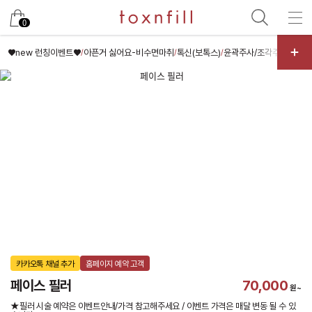
카카오
0
♥new 런칭이벤트♥
아픈거 싫어요-비수면마취
톡신(보톡스)
윤곽주사/조각주사/핑크
/
/
/
카카오톡 채널 추가
홈페이지 예약 고객
페이스 필러
70,000
원~
★필러 시술 예약은 이벤트안내/가격 참고해주세요 / 이벤트 가격은 매달 변동 될 수 있