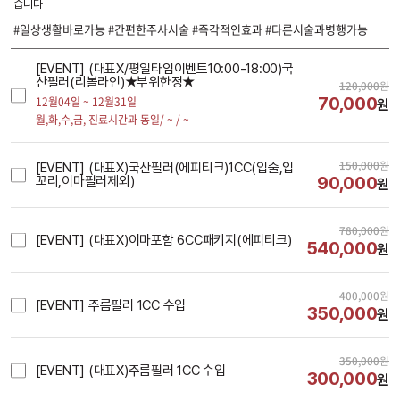
습니다
#일상생활바로가능 #간편한주사시술 #즉각적인효과 #다른시술과병행가능
[EVENT] (대표X/평일타임이벤트10:00-18:00)국
산필러(리볼라인)★부위한정★
120,000
원
70,000
12월04일 ~ 12월31일
원
월,화,수,금,
진료시간과 동일/ ~ / ~
150,000
원
[EVENT] (대표X)국산필러(에피티크)1CC(입술,입
90,000
꼬리,이마필러제외)
원
780,000
원
[EVENT] (대표X)이마포함 6CC패키지(에피티크)
540,000
원
400,000
원
[EVENT] 주름필러 1CC 수입
350,000
원
350,000
원
[EVENT] (대표X)주름필러 1CC 수입
300,000
원