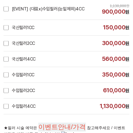
1,130,000
원
[EVENT] (대표x)수입필러(눈밑제외)4CC
900,000
원
150,000
국산필러1CC
원
300,000
국산필러2CC
원
560,000
국산필러4CC
원
350,000
수입필러1CC
원
610,000
수입필러2CC
원
1,130,000
수입필러4CC
원
시술내용
이벤트안내/가격
★필러 시술 예약은
참고해주세요 / 이벤트