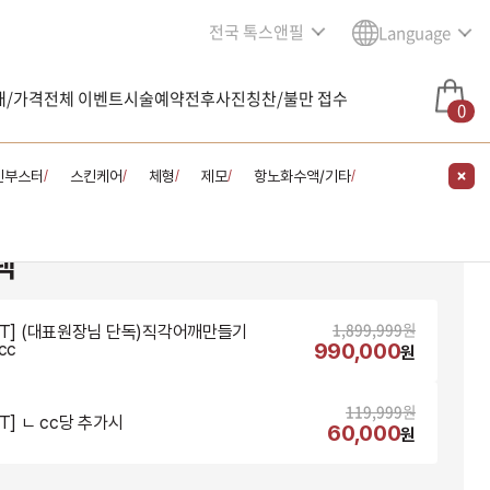
전국 톡스앤필
Language
내/가격
전체 이벤트
시술예약
전후사진
칭찬/불만 접수
0
킨부스터
스킨케어
체형
제모
항노화수액/기타
/
/
/
/
/
택
1,899,999
원
NT] (대표원장님 단독)직각어깨만들기
990,000
cc
원
119,999
원
T] ㄴ cc당 추가시
60,000
원