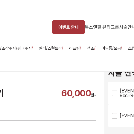
톡스앤필 뷰티그룹
시술안
이벤트 안내
/조각주사/핑크주사
필러/스컬트라
리프팅
색소
여드름/모공
스
/
/
/
/
/
시술 선
기
60,000
[EVE
9cc+9
원~
[EVEN