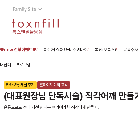
Family Site
톡스앤필불당점
♥new 런칭이벤트♥
아픈거 싫어요-비수면마취
톡신(보톡스)
윤곽주사
/
/
/
내맘대로 프로그램
카카오톡 채널 추가
홈페이지 예약 고객
(대표원장님 단독시술) 직각어깨 만들
운동으로도 절대 개선 안되는 여리여리한 직각어깨 만들기!