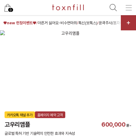
카카오
0
♥new 런칭이벤트♥
아픈거 싫어요-비수면마취
톡신(보톡스)
윤곽주사/조각주사/핑크
/
/
/
카카오톡 채널 추가
홈페이지 예약 고객
고우리앰플
600,000
원~
글로벌 특허 기반 기술력의 안전한 효과와 지속성