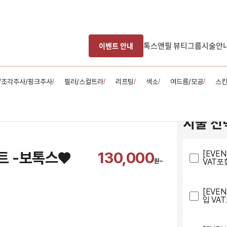
톡스앤필 뷰티그룹
시술안
이벤트 안내
/조각주사/핑크주사
필러/스컬트라
리프팅
색소
여드름/모공
스
/
/
/
/
/
시술 선
트 -보톡스♥
130,000
[EVE
VAT포
원~
[EVE
입 VA