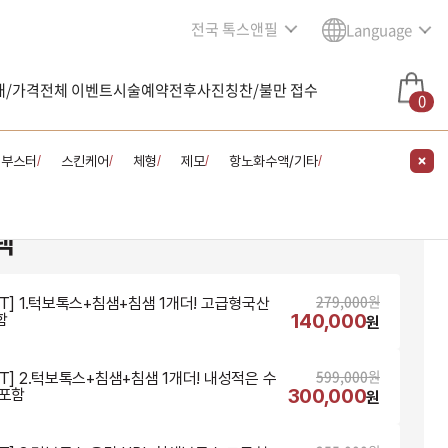
전국 톡스앤필
Language
내/가격
전체 이벤트
시술예약
전후사진
칭찬/불만 접수
0
킨부스터
스킨케어
체형
제모
항노화수액/기타
/
/
/
/
/
택
279,000
원
NT] 1.턱보톡스+침샘+침샘 1개더! 고급형국산
140,000
함
원
599,000
원
NT] 2.턱보톡스+침샘+침샘 1개더! 내성적은 수
300,000
T포함
원