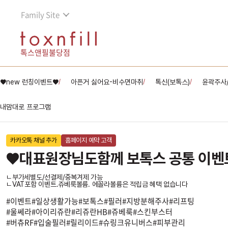
Family Site
톡스앤필불당점
♥new 런칭이벤트♥
아픈거 싫어요-비수면마취
톡신(보톡스)
윤곽주사
/
/
/
내맘대로 프로그램
카카오톡 채널 추가
홈페이지 예약 고객
♥대표원장님도함께 보톡스 공통 이벤
ㄴ부가세별도/선결제/중복겨제 가능
ㄴVAT포함 이벤트.쥬베룩볼륨. 에꼴라볼륨은 적립금 혜택 없습니다
#이벤트#일상생활가능#보톡스#필러#지방분해주사#리프팅
#울쎄라#아이리쥬란#리쥬란HB#쥬베룩#스킨부스터
#버츄RF#입술필러#릴리이드#슈링크유니버스#피부관리