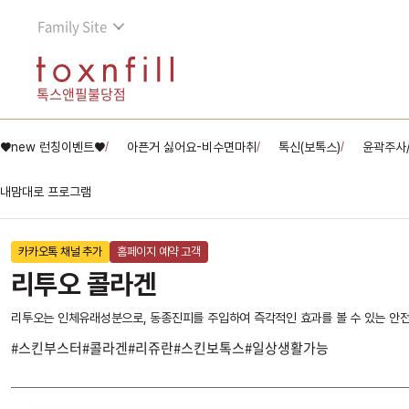
Family Site
톡스앤필불당점
♥new 런칭이벤트♥
아픈거 싫어요-비수면마취
톡신(보톡스)
윤곽주사
/
/
/
내맘대로 프로그램
카카오톡 채널 추가
홈페이지 예약 고객
리투오 콜라겐
리투오는 인체유래성분으로, 동종진피를 주입하여 즉각적인 효과를 볼 수 있는 안전
#스킨부스터#콜라겐#리쥬란#스킨보톡스#일상생활가능