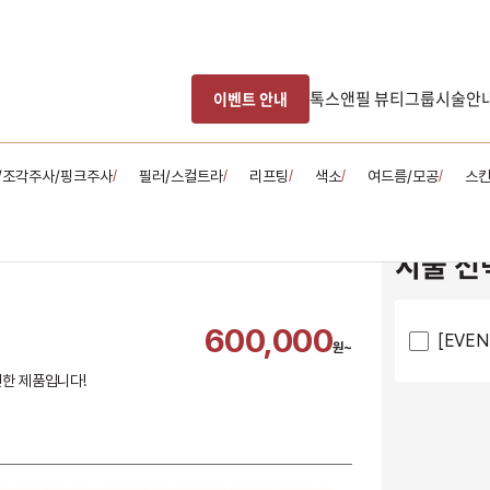
톡스앤필 뷰티그룹
시술안
이벤트 안내
/조각주사/핑크주사
필러/스컬트라
리프팅
색소
여드름/모공
스
/
/
/
/
/
시술 선
600,000
[EVE
원~
한 제품입니다!