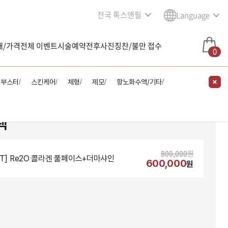
전국 톡스앤필
Language
내/가격
전체 이벤트
시술예약
전후사진
칭찬/불만 접수
0
킨부스터
스킨케어
체형
제모
항노화수액/기타
/
/
/
/
/
택
800,000
원
NT] Re2O 콜라겐 풀페이스+더마샤인
600,000
원