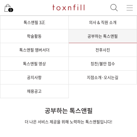
0
톡스앤필 3正
의사 & 직원 소개
학술활동
공부하는 톡스앤필
톡스앤필 앰버서더
전후사진
톡스앤필 영상
칭찬/불만 접수
공지사항
지점소개·오시는길
채용공고
공부하는 톡스앤필
더 나은 서비스 제공을 위해 노력하는 톡스앤필입니다!