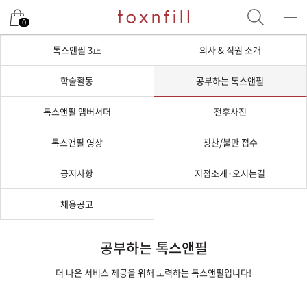
0
톡스앤필 3正
의사 & 직원 소개
학술활동
공부하는 톡스앤필
톡스앤필 앰버서더
전후사진
톡스앤필 영상
칭찬/불만 접수
공지사항
지점소개·오시는길
채용공고
공부하는 톡스앤필
더 나은 서비스 제공을 위해 노력하는 톡스앤필입니다!