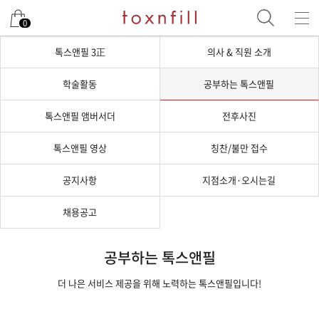
0
톡스앤필 3正
의사 & 직원 소개
학술활동
공부하는 톡스앤필
톡스앤필 앰버서더
전후사진
톡스앤필 영상
칭찬/불만 접수
공지사항
지점소개·오시는길
채용공고
공부하는 톡스앤필
더 나은 서비스 제공을 위해 노력하는 톡스앤필입니다!