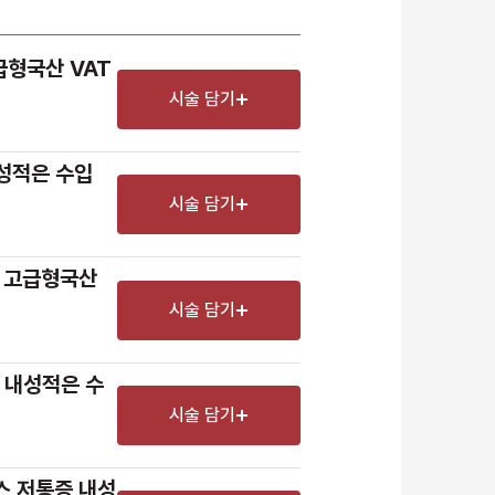
남은 시술/관리권 종류 선택
리프팅
급형국산 VAT
색소
시술 담기
제모
여드름/모공
성적은 수입 
시술 담기
스킨부스터
스킨케어
 고급형국산 
체형
시술 담기
항노화수액
기타
스 내성적은 수
시술 담기
스 저통증 내성