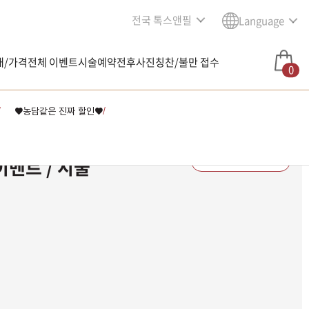
전국 톡스앤필
Language
내/가격
전체 이벤트
시술예약
전후사진
칭찬/불만 접수
0
♥농담같은 진짜 할인♥
/
/
이벤트 / 시술
남은 시술/관리권 예약