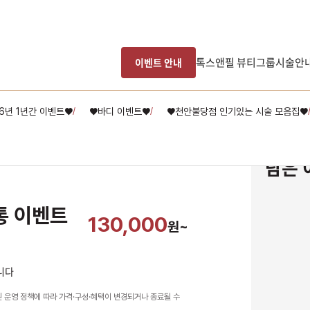
톡스앤필 뷰티그룹
시술안
이벤트 안내
6년 1년간 이벤트♥
♥바디 이벤트♥
♥천안불당점 인기있는 시술 모음집♥
/
/
담은 
 이벤트 
130,000
원~
니다
남은 시술/관리권 예약
원 운영 정책에 따라 가격·구성·혜택이 변경되거나 종료될 수