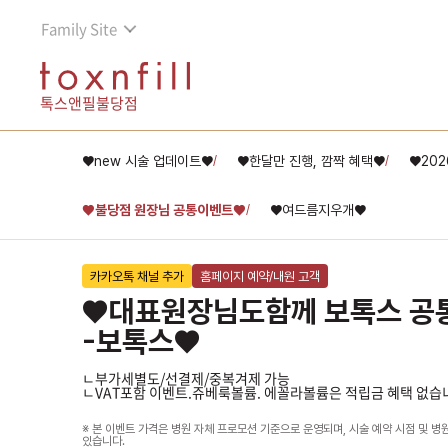
Family Site
톡스앤필불당점
♥new 시술 업데이트♥
♥한달만 진행, 깜짝 혜택♥
♥202
/
/
♥불당점 원장님 공통이벤트♥
♥여드름지우개♥
/
카카오톡 채널 추가
홈페이지 예약/내원 고객
♥대표원장님도함께 보톡스 공통
-보톡스♥
ㄴ부가세별도/선결제/중복겨제 가능
ㄴVAT포함 이벤트.쥬베룩볼륨. 에꼴라볼륨은 적립금 혜택 없습
※ 본 이벤트 가격은 병원 자체 프로모션 기준으로 운영되며, 시술 예약 시점 및 병
있습니다.