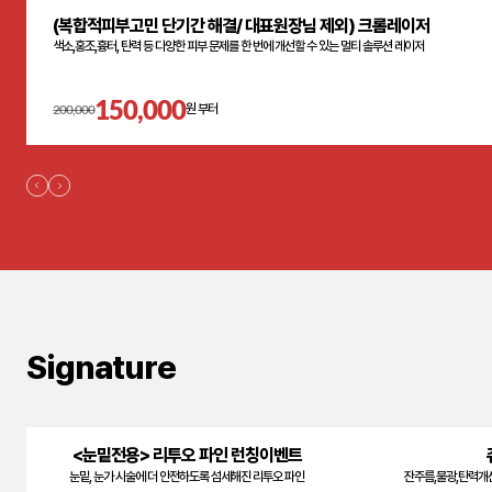
(복합적피부고민 단기간 해결/ 대표원장님 제외) 크롬레이저
색소,홍조,흉터, 탄력 등 다양한 피부 문제를 한 번에 개선할 수 있는 멀티 솔루션 레이저
150,000
200,000
원 부터
Signature
<눈밑전용> 리투오 파인 런칭이벤트
눈밑, 눈가 시술에 더 안전하도록 섬세해진 리투오 파인
잔주름,물광,탄력개