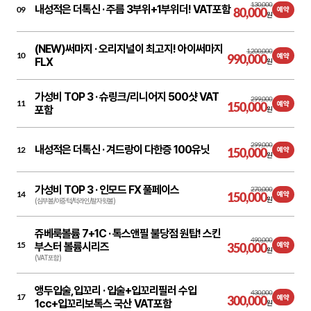
130,000
내성적은 더톡신 ·
주름 3부위+1부위더! VAT포함
09
80,000
예약
원
(NEW)써마지 ·
오리지널이 최고지! 아이써마지
1,200,000
10
990,000
예약
FLX
원
가성비 TOP 3 ·
슈링크/리니어지 500샷 VAT
299,000
11
150,000
예약
포함
원
299,000
내성적은 더톡신 ·
겨드랑이 다한증 100유닛
12
150,000
예약
원
가성비 TOP 3 ·
인모드 FX 풀페이스
270,000
14
150,000
예약
원
(심부볼/이중턱/턱라인/팔자윗볼)
쥬베룩볼륨 7+1C ·
톡스앤필 불당점 원탑! 스킨
490,000
15
부스터 볼륨시리즈
350,000
예약
원
(VAT포함)
앵두입술,입꼬리 ·
입술+입꼬리필러 수입
430,000
17
300,000
예약
1cc+입꼬리보톡스 국산 VAT포함
원