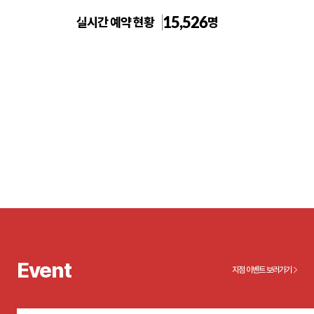
15,526
실시간 예약 현황
명
톡스앤필불당점
Event
지점 이벤트 보러가기