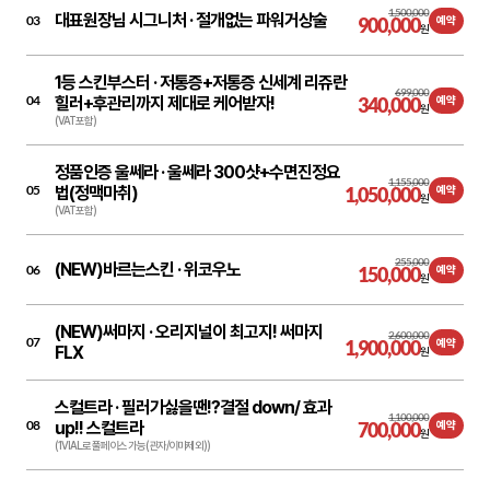
1,500,000
대표원장님 시그니처 ·
절개없는 파워거상술
03
900,000
예약
원
1등 스킨부스터 ·
저통증+저통증 신세계 리쥬란
699,000
04
힐러+후관리까지 제대로 케어받자!
340,000
예약
원
(VAT포함)
정품인증 울쎄라 ·
울쎄라 300샷+수면진정요
1,155,000
05
법(정맥마취)
1,050,000
예약
원
(VAT포함)
255,000
(NEW)바르는스킨 ·
위코우노
06
150,000
예약
원
(NEW)써마지 ·
오리지널이 최고지! 써마지
2,600,000
07
1,900,000
예약
FLX
원
스컬트라 ·
필러가싫을땐!?결절 down/ 효과
1,100,000
08
up!! 스컬트라
700,000
예약
원
(1VIAL로 풀페이스 가능(관자/이마제외))