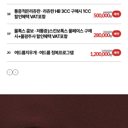
통증적은리쥬란 ·
리쥬란 HB 3CC 구매시 1CC
660,000
18
500,000
예약
할인혜택 VAT포함
원
물톡스 콤보 ·
저통증)스킨보톡스 풀페이스 구매
500,000
19
280,000
예약
시+물광주사 할인혜택 VAT포함
원
1,950,000
여드름지우개 ·
여드름 정복프로그램
20
1,200,000
예약
원