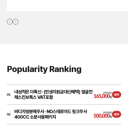
Popularity Ranking
내성적은 더톡신 ·
(민생지원금대신혜택) 얼굴전
299,000
01
165,000
예약
체스킨보톡스 VAT포함
원
바디지방분해주사 ·
NO스테로이드 핑크주사
943,800
02
500,000
예약
400CC 소분사용패키지
원