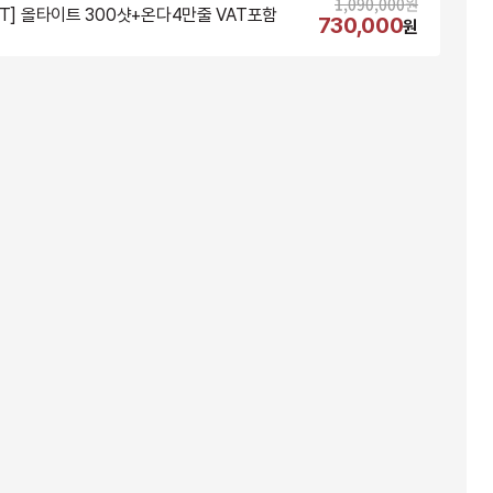
1,090,000
원
NT] 올타이트 300샷+온다4만줄 VAT포함
730,000
원