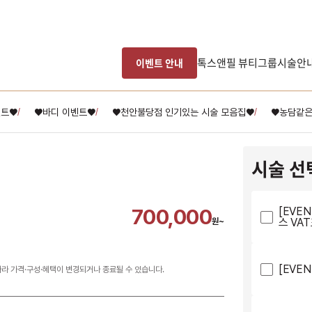
톡스앤필 뷰티그룹
시술안
이벤트 안내
벤트♥
♥바디 이벤트♥
♥천안불당점 인기있는 시술 모음집♥
♥농담같은
/
/
/
시술 선
700,000
[EVE
스 VA
원~
[EVE
따라 가격·구성·혜택이 변경되거나 종료될 수 있습니다.