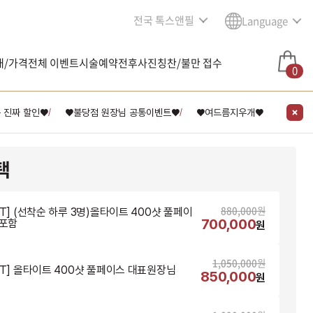
전국 톡스앤필
Language
내/가격
전체 이벤트
시술예약
전후사진
칭찬/불만 접수
0
 진짜 할인♥
♥불당점 원장님 공통이벤트♥
♥여드름지우개♥
/
/
택
880,000
원
NT] (선착순 하루 3명)올타이트 400샷 풀페이
700,000
T포함
원
1,050,000
원
NT] 올타이트 400샷 풀페이스 대표원장님
850,000
원