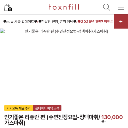
카카오
0
♥new 시술 업데이트♥
♥한달만 진행, 깜짝 혜택♥
♥2026년 1년간 이벤트♥
♥바디
/
/
/
카카오톡 채널 추가
홈페이지 예약 고객
인기좋은 리쥬란 편 (수면진정요법-정맥마취/
130,000
가스마취)
원~