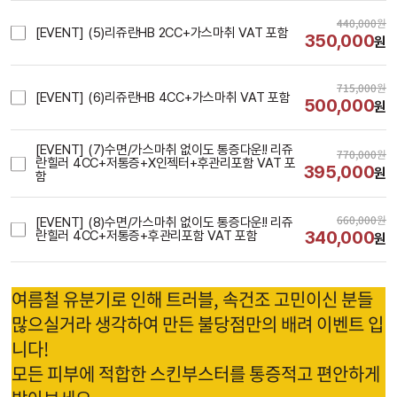
440,000
원
[EVENT] (5)리쥬란HB 2CC+가스마취 VAT 포함
350,000
원
715,000
원
[EVENT] (6)리쥬란HB 4CC+가스마취 VAT 포함
500,000
원
[EVENT] (7)수면/가스마취 없이도 통증다운!! 리쥬
770,000
원
란힐러 4CC+저통증+X인젝터+후관리포함 VAT 포
395,000
원
함
660,000
원
[EVENT] (8)수면/가스마취 없이도 통증다운!! 리쥬
340,000
란힐러 4CC+저통증+후관리포함 VAT 포함
원
시술내용
여름철 유분기로 인해 트러블, 속건조 고민이신 분들
많으실거라 생각하여 만든 불당점만의 배려 이벤트 입
니다!
모든 피부에 적합한 스킨부스터를 통증적고 편안하게