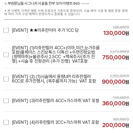
ㄴ부원장님들 시그니처 시술들 전부 모아 이벤트 ING -----
※ 본 이벤트 가격은 병원 자체 프로모션 기준으로 운영되며, 시술 예약 시점 및 병원 운영 정책
에 따라 가격·구성·혜택이 변경되거나 종료될 수 있습니다.
180,000
원
[EVENT] ★★리쥬란아이 추가 1CC 당
130,000
원
[EVENT] (1)리쥬란힐러 4CC+(이마,미간,눈가주름
1,171,000
원
포함)풀페이스 스킨보톡스 더톡신 +수면진정요법
750,000
(정맥마취)+물광주사 2.5CC  +백옥주사(추가 진
원
행) +시술 후 진정관리 (추가 진행)  VAT포함
1,351,000
원
[EVENT] (2) (1)시술에서 용량UP! 리쥬란힐러 
900,000
6CC로 추가진행시, (목주름까지 가능)  VAT 포함
원
710,000
원
[EVENT] (3)리쥬란힐러 4CC+가스마취 VAT 포함
360,000
원
385,000
원
[EVENT] (4)리쥬란힐러 2CC+가스마취 VAT 포함
200,000
원