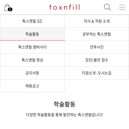
0
톡스앤필 3正
의사 & 직원 소개
학술활동
공부하는 톡스앤필
톡스앤필 앰버서더
전후사진
톡스앤필 영상
칭찬/불만 접수
공지사항
지점소개·오시는길
채용공고
학술활동
다양한 학술활동을 통해 발전하는 톡스앤필입니다!