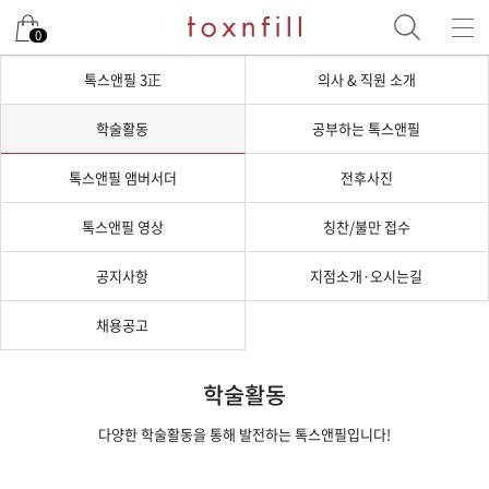
0
톡스앤필 3正
의사 & 직원 소개
학술활동
공부하는 톡스앤필
톡스앤필 앰버서더
전후사진
톡스앤필 영상
칭찬/불만 접수
공지사항
지점소개·오시는길
채용공고
학술활동
다양한 학술활동을 통해 발전하는 톡스앤필입니다!