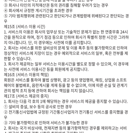
③ 회사나 타인의 지적재산권 등의 권리를 침해할 우려가 있는 경우
④ 회사에서 규정한 게시기간을 초과한 경우
⑤ 기타 범죄행위에 관련된다고 판단되거나 관계법령에 위배된다고 판단되는 경
우
제15조 (서비스 이용 시간)
1. 서비스의 이용은 회사의 업무상 또는 기술적인 문제가 없는 한 연중무휴 24시
간을 원칙으로 하며, 정기 점검 등으로 인하여 회사가 특별히 정한 시간은 그러하
지 아니합니다. 단, 이 경우에는 사전에 이를 공지합니다.
2. 회사는 서비스를 위한 설비상의 문제 및 이용 폭주 등의 불가항력으로 인하여
정상적인 서비스에 지장이 있는 경우 예외적으로 서비스의 일부, 혹은 전부를 제
한할 수 있습니다.
3. 회사가 제공하는 일부 서비스는 이용시간을 별도로 정할 수 있으며, 이 경우에
는 사전에 서비스 이용시간 등을 회원에게 공지합니다.
제16조 (서비스 이용의 책임)
회원은 서비스를 통하여 불법 상행위, 광고 등의 영업행위, 해킹, 상업용 소프트
웨어의 불법배포, 음란게시물 게재 등을 할 수 없으며, 이에 따른 손실 및 관계기
관의 법적 조치 등에 관하여 회사는 책임을 지지 않습니다.
제17조 (서비스 제공의 중지)
1. 회사는 다음 각 호의 1에 해당하는 경우 서비스의 제공을 중지할 수 있습니다.
① 설비의 증설, 보수 등의 공사로 인한 경우
② 전기통신사업법에 규정된 기간통신사업자가 전기통신 서비스를 중지했을 경
우
③ 기타 불가항력으로 인하여 서비스가 불가능한 경우
2. 회사는 국가 비상사태, 천재지변 등의 불가항력적인 경우를 제외하고는 서비