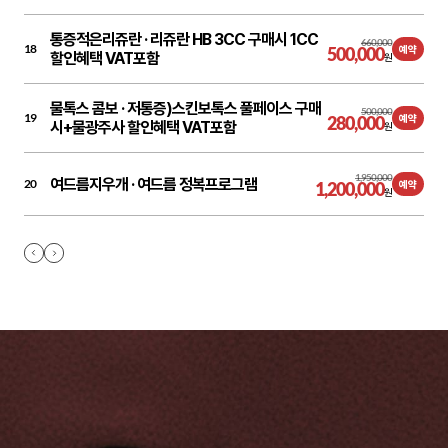
통증적은리쥬란 ·
리쥬란 HB 3CC 구매시 1CC
660,000
18
500,000
예약
할인혜택 VAT포함
원
물톡스 콤보 ·
저통증)스킨보톡스 풀페이스 구매
500,000
19
280,000
예약
시+물광주사 할인혜택 VAT포함
원
1,950,000
여드름지우개 ·
여드름 정복프로그램
20
1,200,000
예약
원