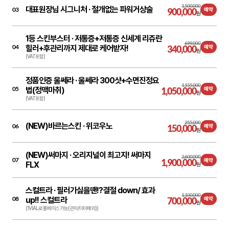
1,500,000
대표원장님 시그니처 ·
절개없는 파워거상술
03
900,000
예약
원
1등 스킨부스터 ·
저통증+저통증 신세계 리쥬란
699,000
04
힐러+후관리까지 제대로 케어받자!
340,000
예약
원
(VAT포함)
정품인증 울쎄라 ·
울쎄라 300샷+수면진정요
1,155,000
05
법(정맥마취)
1,050,000
예약
원
(VAT포함)
255,000
(NEW)바르는스킨 ·
위코우노
06
150,000
예약
원
(NEW)써마지 ·
오리지널이 최고지! 써마지
2,600,000
07
1,900,000
예약
FLX
원
스컬트라 ·
필러가싫을땐!?결절 down/ 효과
1,100,000
08
up!! 스컬트라
700,000
예약
원
(1VIAL로 풀페이스 가능(관자/이마제외))