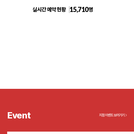
15,710
실시간 예약 현황
명
톡스앤필불당점
Event
지점 이벤트 보러가기