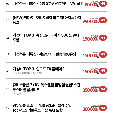
130,000
내성적은 더톡신 ·
주름 3부위+1부위더! VAT포함
09
80,000
예약
원
(NEW)써마지 ·
오리지널이 최고지! 아이써마지
1,200,000
10
990,000
예약
FLX
원
가성비 TOP 3 ·
슈링크/리니어지 500샷 VAT
299,000
11
150,000
예약
포함
원
299,000
내성적은 더톡신 ·
겨드랑이 다한증 100유닛
12
150,000
예약
원
가성비 TOP 3 ·
인모드 FX 풀페이스
270,000
14
150,000
예약
원
(심부볼/이중턱/턱라인/팔자윗볼)
쥬베룩볼륨 7+1C ·
톡스앤필 불당점 원탑! 스킨
490,000
15
부스터 볼륨시리즈
350,000
예약
원
(VAT포함)
앵두입술,입꼬리 ·
입술+입꼬리필러 수입
430,000
17
300,000
예약
1cc+입꼬리보톡스 국산 VAT포함
원