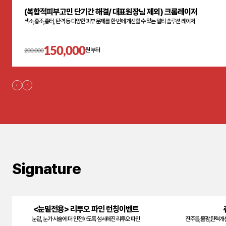
(복합적피부고민 단기간 해결/ 대표원장님 제외) 크롬레이저
색소,홍조,흉터, 탄력 등 다양한 피부 문제를 한 번에 개선할 수 있는 멀티 솔루션 레이저
150,000
200,000
원 부터
Signature
<눈밑전용> 리투오 파인 런칭이벤트
눈밑, 눈가 시술에 더 안전하도록 섬세해진 리투오 파인
잔주름,물광,탄력개