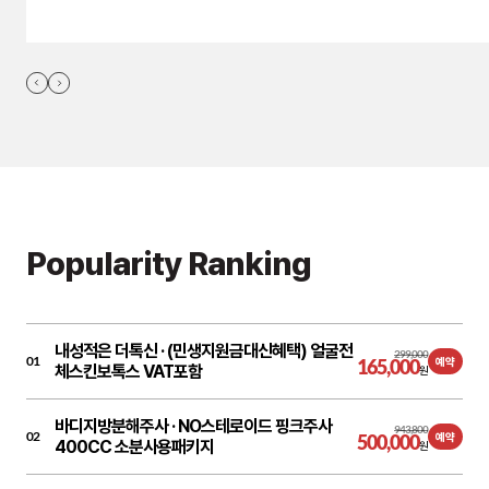
Popularity Ranking
내성적은 더톡신 ·
(민생지원금대신혜택) 얼굴전
299,000
01
165,000
예약
체스킨보톡스 VAT포함
원
바디지방분해주사 ·
NO스테로이드 핑크주사
943,800
02
500,000
예약
400CC 소분사용패키지
원