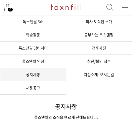
0
톡스앤필 3正
의사 & 직원 소개
학술활동
공부하는 톡스앤필
톡스앤필 앰버서더
전후사진
톡스앤필 영상
칭찬/불만 접수
공지사항
지점소개·오시는길
채용공고
공지사항
톡스앤필의 소식을 빠르게 전해드립니다.