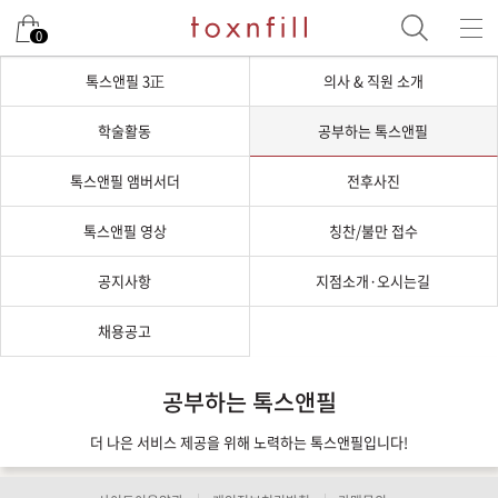
0
톡스앤필 3正
의사 & 직원 소개
학술활동
공부하는 톡스앤필
톡스앤필 앰버서더
전후사진
톡스앤필 영상
칭찬/불만 접수
공지사항
지점소개·오시는길
채용공고
공부하는 톡스앤필
더 나은 서비스 제공을 위해 노력하는 톡스앤필입니다!