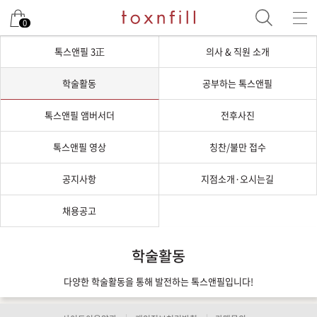
0
톡스앤필 3正
의사 & 직원 소개
학술활동
공부하는 톡스앤필
톡스앤필 앰버서더
전후사진
톡스앤필 영상
칭찬/불만 접수
공지사항
지점소개·오시는길
채용공고
학술활동
다양한 학술활동을 통해 발전하는 톡스앤필입니다!