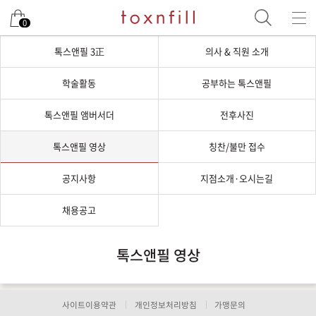
0
톡스앤필 3正
의사 & 직원 소개
학술활동
공부하는 톡스앤필
톡스앤필 앰버서더
전후사진
톡스앤필 영상
칭찬/불만 접수
공지사항
지점소개·오시는길
채용공고
톡스앤필 영상
사이트이용약관
개인정보처리방침
가맹문의