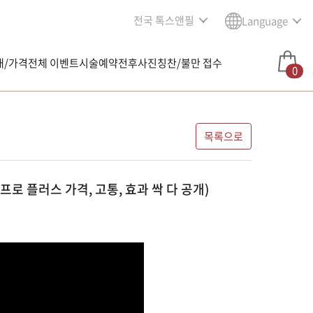
전국 톡스앤필
Language
내/가격
전체 이벤트
시술예약
전후사진
칭찬/불만 접수
0
목록으로
로 플러스 가격, 고통, 효과 싹 다 공개)