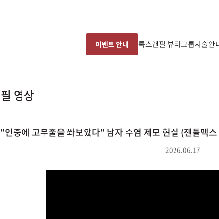
톡스앤필 뷰티그룹
시술안
이벤트 안내
필 영상
"인중에 고무줄을 쏴보았다" 남자 수염 제모 현실 (젠틀맥스 프
2026.06.17