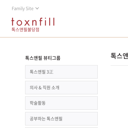
Family Site
톡스앤필불당점
톡스앤
톡스앤필 뷰티그룹
톡스앤필 3正
의사 & 직원 소개
학술활동
공부하는 톡스앤필