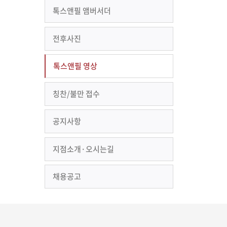
톡스앤필 앰버서더
전후사진
톡스앤필 영상
칭찬/불만 접수
공지사항
지점소개·오시는길
채용공고