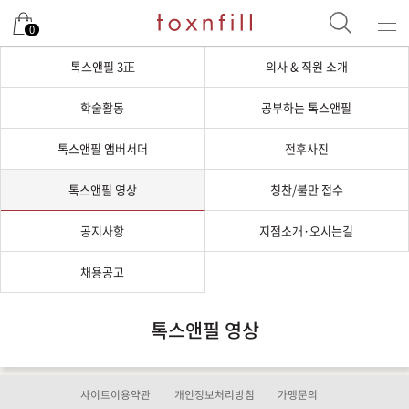
0
톡스앤필 3正
의사 & 직원 소개
학술활동
공부하는 톡스앤필
톡스앤필 앰버서더
전후사진
톡스앤필 영상
칭찬/불만 접수
공지사항
지점소개·오시는길
채용공고
톡스앤필 영상
사이트이용약관
개인정보처리방침
가맹문의