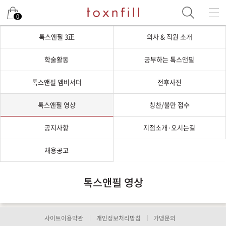
0
톡스앤필 3正
의사 & 직원 소개
학술활동
공부하는 톡스앤필
톡스앤필 앰버서더
전후사진
톡스앤필 영상
칭찬/불만 접수
공지사항
지점소개·오시는길
채용공고
톡스앤필 영상
사이트이용약관
개인정보처리방침
가맹문의