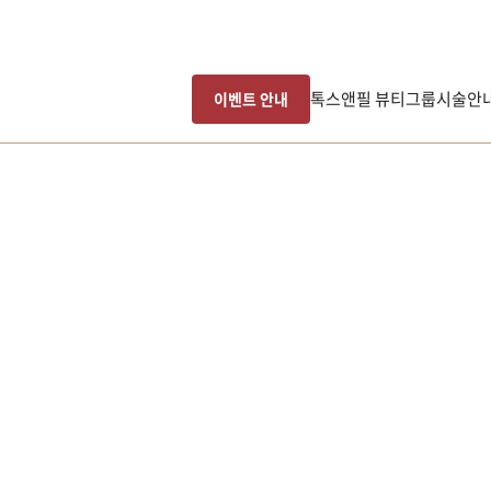
톡스앤필 뷰티그룹
시술안
이벤트 안내